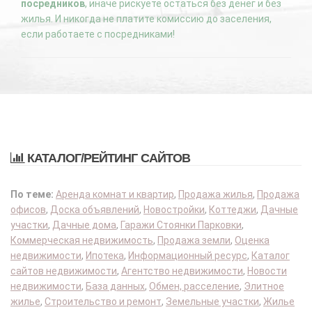
посредников
, иначе рискуете остаться без денег и без
жилья. И никогда не платите комиссию до заселения,
если работаете с посредниками!
КАТАЛОГ/РЕЙТИНГ САЙТОВ
По теме:
Аренда комнат и квартир
,
Продажа жилья
,
Продажа
офисов
,
Доска объявлений
,
Новостройки
,
Коттеджи
,
Дачные
участки
,
Дачные дома
,
Гаражи Стоянки Парковки
,
Коммерческая недвижимость
,
Продажа земли
,
Оценка
недвижимости
,
Ипотека
,
Информационный ресурс
,
Каталог
сайтов недвижимости
,
Агентство недвижимости
,
Новости
недвижимости
,
База данных
,
Обмен, расселение
,
Элитное
жилье
,
Строительство и ремонт
,
Земельные участки
,
Жилье