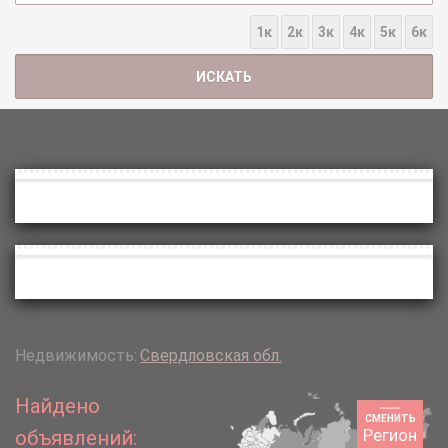
1к
2к
3к
4к
5к
6к
Недвижимость:
Свердловская обл.
Найдено
СМЕНИТЬ
Регион
объявлений: