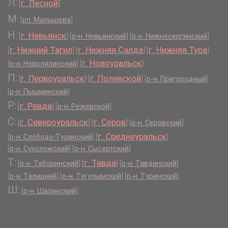
Л:
г. Лесной
[
]
М:
[
рп. Малышева
]
Н:
г. Невьянск
[
]
[
р-н. Невьянский
]
[
р-н. Нижнесергинский
]
г. Нижний Тагил
г. Нижняя Салда
г. Нижняя Тура
[
]
[
]
[
]
г. Новоуральск
[
р-н. Новолялинский
]
[
]
П:
г. Первоуральск
г. Полевской
[
]
[
]
[
р-н. Пригородный
]
[
р-н. Пышминский
]
Р:
г. Ревда
[
]
[
р-н. Режевской
]
С:
г. Североуральск
г. Серов
[
]
[
]
[
р-н. Серовский
]
г. Среднеуральск
[
р-н. Слободо-Туринский
]
[
]
[
р-н. Сухоложский
]
[
р-н. Сысертский
]
Т:
г. Тавда
[
р-н. Таборинский
]
[
]
[
р-н. Тавдинский
]
[
р-н. Талицкий
]
[
р-н. Тугулымский
]
[
р-н. Туринский
]
Ш:
[
р-н. Шалинский
]