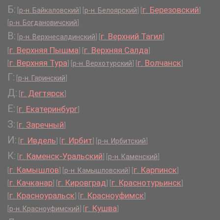
Б:
г. Березовский
[
р-н. Байкаловский
]
[
р-н. Белоярский
]
[
]
[
р-н. Богдановичский
]
В:
г. Верхний Тагил
[
р-н. Верхнесалдинский
]
[
]
г. Верхняя Пышма
г. Верхняя Салда
[
]
[
]
г. Верхняя Тура
г. Волчанск
[
]
[
р-н. Верхотурский
]
[
]
Г:
[
р-н. Гаринский
]
Д:
г. Дегтярск
[
]
Е:
г. Екатеринбург
[
]
З:
г. Заречный
[
]
И:
г. Ивдель
г. Ирбит
[
]
[
]
[
р-н. Ирбитский
]
К:
г. Каменск-Уральский
[
]
[
р-н. Каменский
]
г. Камышлов
г. Карпинск
[
]
[
р-н. Камышловский
]
[
]
г. Качканар
г. Кировград
г. Краснотурьинск
[
]
[
]
[
]
г. Красноуральск
г. Красноуфимск
[
]
[
]
г. Кушва
[
р-н. Красноуфимский
]
[
]