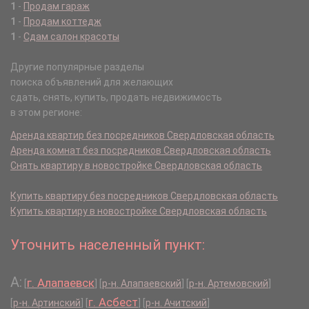
1
-
Продам гараж
1
-
Продам коттедж
1
-
Сдам салон красоты
Другие популярные разделы
поиска объявлений для желающих
сдать, снять, купить, продать недвижимость
в этом регионе:
Аренда квартир без посредников Свердловская область
Аренда комнат без посредников Свердловская область
Снять квартиру в новостройке Свердловская область
Купить квартиру без посредников Свердловская область
Купить квартиру в новостройке Свердловская область
Уточнить населенный пункт:
А:
г. Алапаевск
[
]
[
р-н. Алапаевский
]
[
р-н. Артемовский
]
г. Асбест
[
р-н. Артинский
]
[
]
[
р-н. Ачитский
]